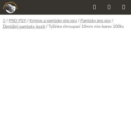
Přejít
Hledat
NÁKUP
na
KOŠÍK
obsah
Domů
/
PRO PSY
/
Krmivo a pamlsky pro psy
/
Pamlsky pro psy
/
Dentální pamlsky, kosti
/
Tyčinka chroupací 10mm mix barev 100ks