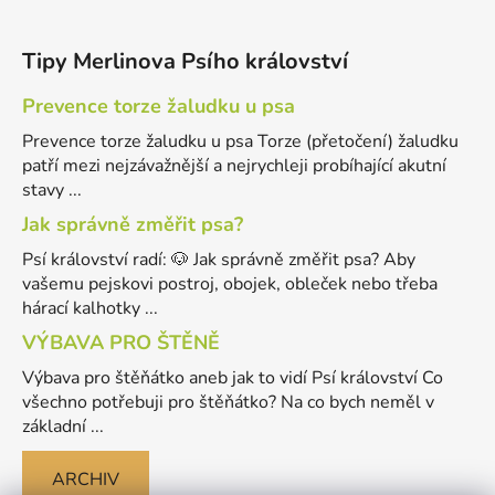
Tipy Merlinova Psího království
Prevence torze žaludku u psa
Prevence torze žaludku u psa Torze (přetočení) žaludku
patří mezi nejzávažnější a nejrychleji probíhající akutní
stavy ...
Jak správně změřit psa?
Psí království radí: 🐶 Jak správně změřit psa? Aby
vašemu pejskovi postroj, obojek, obleček nebo třeba
hárací kalhotky ...
VÝBAVA PRO ŠTĚNĚ
Výbava pro štěňátko aneb jak to vidí Psí království Co
všechno potřebuji pro štěňátko? Na co bych neměl v
základní ...
ARCHIV