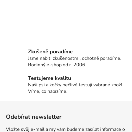
Zkušeně poradíme
Jsme nabiti zkušenostmi, ochotně poradíme.
Rodinný e-shop od r. 2006..
Testujeme kvalitu
Naši psi a kočky pečlivě testují vybrané zboží.
Víme, co nabízíme.
Z
á
Odebírat newsletter
p
a
Vložte svůj e-mail a my vám budeme zasílat informace o