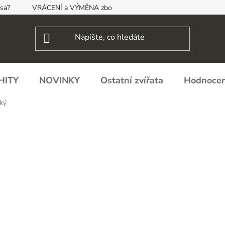
psa?
VRÁCENÍ a VÝMĚNA zboží, ODSTOUPENÍ OD SMLOUVY
HITY
NOVINKY
Ostatní zvířata
Hodnocen
ký