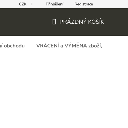
CZK
Přihlášení
Registrace
REKLAMAČNÍ FORMULÁŘ - zboží s vadou
Obchodní podmín
PRÁZDNÝ KOŠÍK
NÁKUPNÍ
KOŠÍK
í obchodu
VRÁCENÍ a VÝMĚNA zboží, ODSTOU