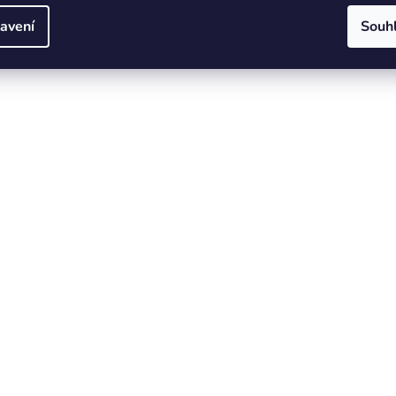
avení
Souh