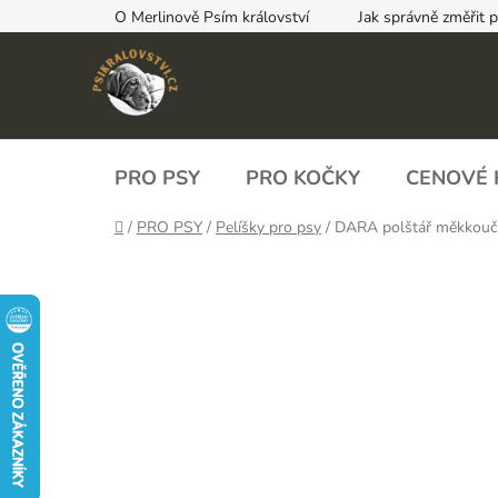
Přejít
O Merlinově Psím království
Jak správně změřit 
na
obsah
PRO PSY
PRO KOČKY
CENOVÉ 
Domů
/
PRO PSY
/
Pelíšky pro psy
/
DARA polštář měkkouč