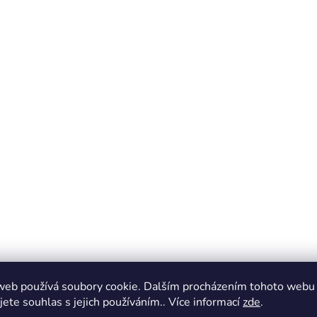
web používá soubory cookie. Dalším procházením tohoto webu
jete souhlas s jejich používáním.. Více informací
zde
.