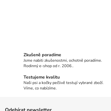
Zkušeně poradíme
Jsme nabiti zkušenostmi, ochotně poradíme.
Rodinný e-shop od r. 2006..
Testujeme kvalitu
Naši psi a kočky pečlivě testují vybrané zboží.
Víme, co nabízíme.
Z
á
Odebírat newsletter