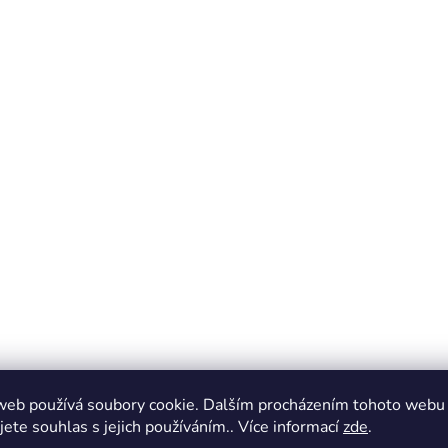
web používá soubory cookie. Dalším procházením tohoto webu
jete souhlas s jejich používáním.. Více informací
zde
.