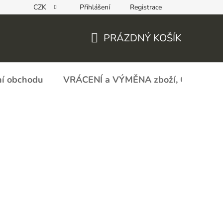
CZK
Přihlášení
Registrace
REKLAMAČNÍ FORMULÁŘ - zboží s vadou
Obchodní podmín
PRÁZDNÝ KOŠÍK
NÁKUPNÍ
KOŠÍK
í obchodu
VRÁCENÍ a VÝMĚNA zboží, ODSTOU