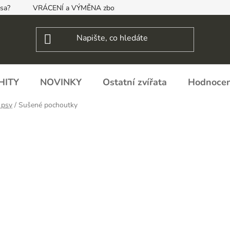
psa?
VRÁCENÍ a VÝMĚNA zboží, ODSTOUPENÍ OD SMLOUVY
HITY
NOVINKY
Ostatní zvířata
Hodnocen
 psy
/
Sušené pochoutky