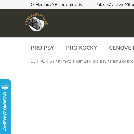
Přejít
O Merlinově Psím království
Jak správně změřit 
na
obsah
PRO PSY
PRO KOČKY
CENOVÉ 
Domů
/
PRO PSY
/
Krmivo a pamlsky pro psy
/
Pamlsky pro