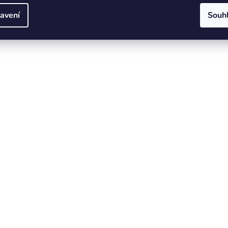
avení
Souh