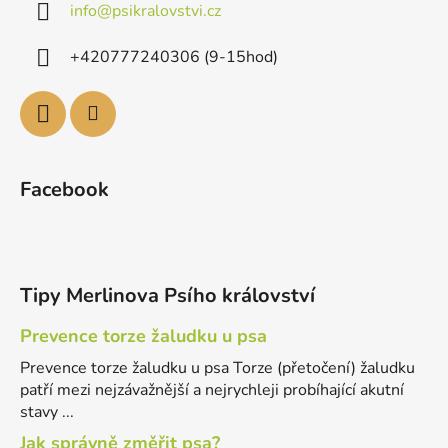
info
@
psikralovstvi.cz
+420777240306 (9-15hod)
Facebook
Tipy Merlinova Psího království
Prevence torze žaludku u psa
Prevence torze žaludku u psa Torze (přetočení) žaludku
patří mezi nejzávažnější a nejrychleji probíhající akutní
stavy ...
Jak správně změřit psa?