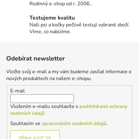
Rodinný e-shop od r. 2006..
Testujeme kvalitu
Naši psi a kočky pečlivě testují vybrané zboží.
Víme, co nabízíme.
Z
á
Odebírat newsletter
p
a
Vložte svůj e-mail a my vám budeme zasílat informace o
t
nových produktech na našem e-shopu.
í
E-mail
Vložením e-mailu souhlasíte s
podmínkami ochrany
osobních údajů
Souhlasím se
zpracováním osobních údajů
.
PŘIHLÁSIT SE