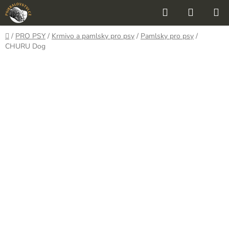
Přejít
Hledat
NÁKUP
na
KOŠÍK
obsah
Domů
/
PRO PSY
/
Krmivo a pamlsky pro psy
/
Pamlsky pro psy
/
CHURU Dog