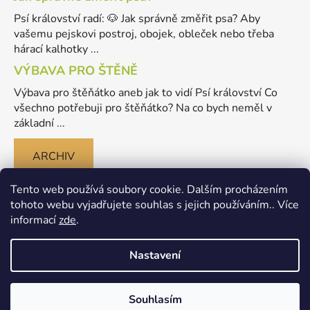
Psí království radí: 🐶 Jak správně změřit psa? Aby
vašemu pejskovi postroj, obojek, obleček nebo třeba
hárací kalhotky ...
VÝBAVA PRO ŠTĚNĚ
Výbava pro štěňátko aneb jak to vidí Psí království Co
všechno potřebuji pro štěňátko? Na co bych neměl v
základní ...
ARCHIV
Tento web používá soubory cookie. Dalším procházením
tohoto webu vyjadřujete souhlas s jejich používáním.. Více
informací
zde
.
Nastavení
Vytvořil Shoptet
Souhlasím
Copyright 2026
Merlinovo Psikralovstvi.cz - eshop pro