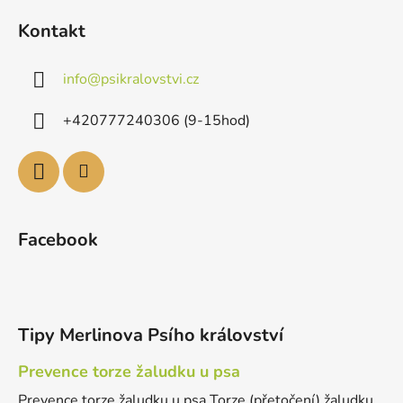
Kontakt
info
@
psikralovstvi.cz
+420777240306 (9-15hod)
Facebook
Tipy Merlinova Psího království
Prevence torze žaludku u psa
Prevence torze žaludku u psa Torze (přetočení) žaludku