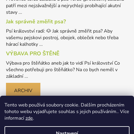
patří mezi nejzávažnější a nejrychleji probíhající akutní
stavy ...
Jak správně změřit psa?
Psí království radí: 🐶 Jak správně změřit psa? Aby
vašemu pejskovi postroj, obojek, obleček nebo třeba
hárací kalhotky ...
VÝBAVA PRO ŠTĚNĚ
Výbava pro štěňátko aneb jak to vidí Psí království Co
všechno potřebuji pro štěňátko? Na co bych neměl v
základní ...
ARCHIV
Tento web používá soubory cookie. Dalším procházením
tohoto webu vyjadřujete souhlas s jejich používáním.. Více
informací
zde
.
Nastavení