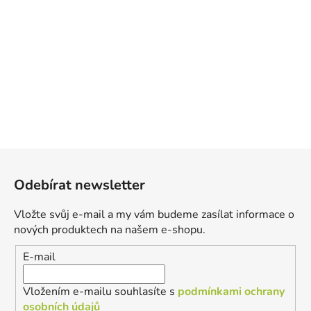
Z
á
Odebírat newsletter
p
a
Vložte svůj e-mail a my vám budeme zasílat informace o
t
nových produktech na našem e-shopu.
í
E-mail
Vložením e-mailu souhlasíte s
podmínkami ochrany
osobních údajů