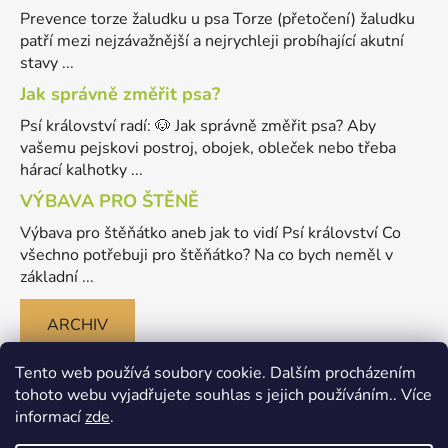
Prevence torze žaludku u psa Torze (přetočení) žaludku
patří mezi nejzávažnější a nejrychleji probíhající akutní
stavy ...
Jak správně změřit psa?
Psí království radí: 🐶 Jak správně změřit psa? Aby
vašemu pejskovi postroj, obojek, obleček nebo třeba
hárací kalhotky ...
VÝBAVA PRO ŠTĚNĚ
Výbava pro štěňátko aneb jak to vidí Psí království Co
všechno potřebuji pro štěňátko? Na co bych neměl v
základní ...
ARCHIV
Tento web používá soubory cookie. Dalším procházením
tohoto webu vyjadřujete souhlas s jejich používáním.. Více
informací
zde
.