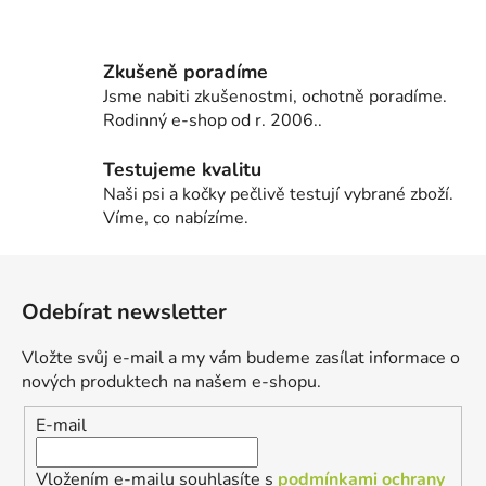
Zkušeně poradíme
Jsme nabiti zkušenostmi, ochotně poradíme.
Rodinný e-shop od r. 2006..
Testujeme kvalitu
Naši psi a kočky pečlivě testují vybrané zboží.
Víme, co nabízíme.
Z
á
Odebírat newsletter
p
a
Vložte svůj e-mail a my vám budeme zasílat informace o
t
nových produktech na našem e-shopu.
í
E-mail
Vložením e-mailu souhlasíte s
podmínkami ochrany