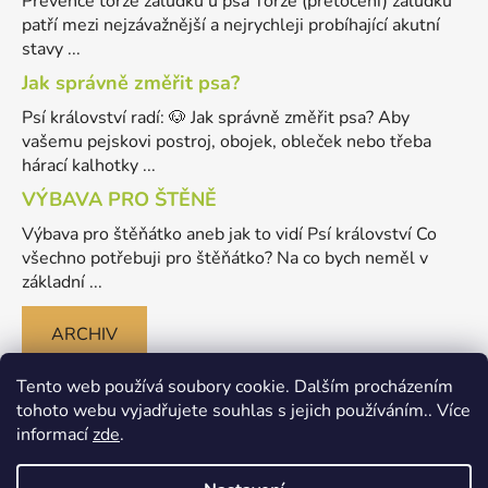
Prevence torze žaludku u psa Torze (přetočení) žaludku
patří mezi nejzávažnější a nejrychleji probíhající akutní
stavy ...
Jak správně změřit psa?
Psí království radí: 🐶 Jak správně změřit psa? Aby
vašemu pejskovi postroj, obojek, obleček nebo třeba
hárací kalhotky ...
VÝBAVA PRO ŠTĚNĚ
Výbava pro štěňátko aneb jak to vidí Psí království Co
všechno potřebuji pro štěňátko? Na co bych neměl v
základní ...
ARCHIV
Tento web používá soubory cookie. Dalším procházením
tohoto webu vyjadřujete souhlas s jejich používáním.. Více
informací
zde
.