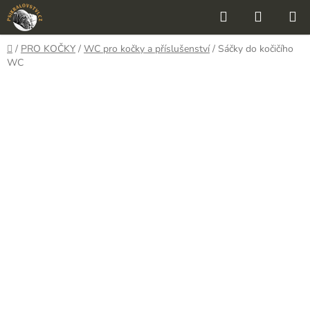
Přejít
Hledat
NÁKUP
na
KOŠÍK
obsah
Domů
/
PRO KOČKY
/
WC pro kočky a příslušenství
/
Sáčky do kočičího
WC