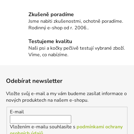
Zkušeně poradíme
Jsme nabiti zkušenostmi, ochotně poradíme.
Rodinný e-shop od r. 2006..
Testujeme kvalitu
Naši psi a kočky pečlivě testují vybrané zboží.
Víme, co nabízíme.
Z
á
Odebírat newsletter
p
a
Vložte svůj e-mail a my vám budeme zasílat informace o
t
nových produktech na našem e-shopu.
í
E-mail
Vložením e-mailu souhlasíte s
podmínkami ochrany
osobních údajů