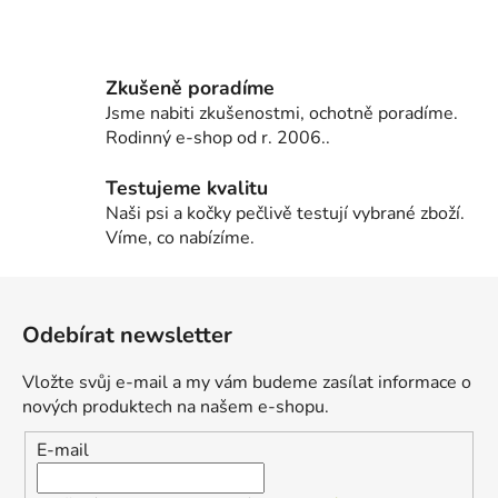
Zkušeně poradíme
Jsme nabiti zkušenostmi, ochotně poradíme.
Rodinný e-shop od r. 2006..
Testujeme kvalitu
Naši psi a kočky pečlivě testují vybrané zboží.
Víme, co nabízíme.
Z
á
Odebírat newsletter
p
a
Vložte svůj e-mail a my vám budeme zasílat informace o
t
nových produktech na našem e-shopu.
í
E-mail