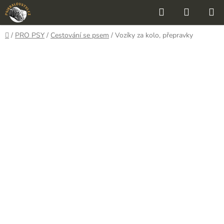
Přejít
Hledat
NÁKUP
na
KOŠÍK
obsah
Domů
/
PRO PSY
/
Cestování se psem
/
Vozíky za kolo, přepravky