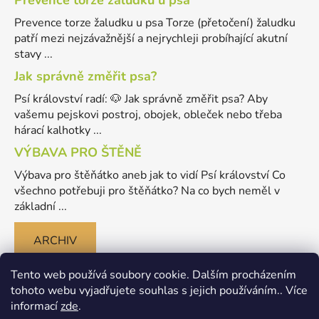
Prevence torze žaludku u psa
Prevence torze žaludku u psa Torze (přetočení) žaludku
patří mezi nejzávažnější a nejrychleji probíhající akutní
stavy ...
Jak správně změřit psa?
Psí království radí: 🐶 Jak správně změřit psa? Aby
vašemu pejskovi postroj, obojek, obleček nebo třeba
hárací kalhotky ...
VÝBAVA PRO ŠTĚNĚ
Výbava pro štěňátko aneb jak to vidí Psí království Co
všechno potřebuji pro štěňátko? Na co bych neměl v
základní ...
ARCHIV
Tento web používá soubory cookie. Dalším procházením
tohoto webu vyjadřujete souhlas s jejich používáním.. Více
informací
zde
.