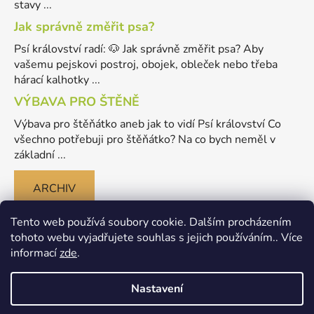
stavy ...
Jak správně změřit psa?
Psí království radí: 🐶 Jak správně změřit psa? Aby
vašemu pejskovi postroj, obojek, obleček nebo třeba
hárací kalhotky ...
VÝBAVA PRO ŠTĚNĚ
Výbava pro štěňátko aneb jak to vidí Psí království Co
všechno potřebuji pro štěňátko? Na co bych neměl v
základní ...
ARCHIV
Tento web používá soubory cookie. Dalším procházením
tohoto webu vyjadřujete souhlas s jejich používáním.. Více
informací
zde
.
Nastavení