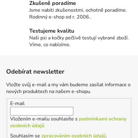
Zkušeně poradíme
Jsme nabiti zkušenostmi, ochotně poradíme.
Rodinný e-shop od r. 2006..
Testujeme kvalitu
Naši psi a kočky pečlivě testují vybrané zboží.
Víme, co nabízíme.
Z
á
Odebírat newsletter
p
a
Vložte svůj e-mail a my vám budeme zasílat informace o
t
nových produktech na našem e-shopu.
í
E-mail
Vložením e-mailu souhlasíte s
podmínkami ochrany
osobních údajů
Souhlasím se
zpracováním osobních údajů
.