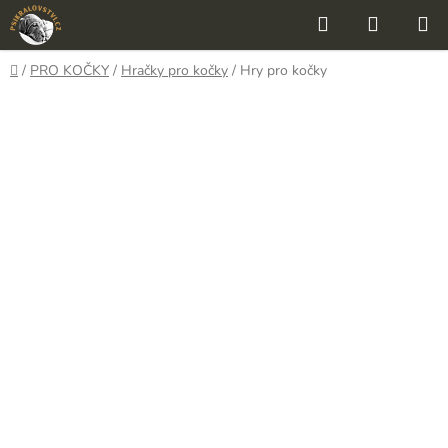
Přejít
Hledat
NÁKUP
na
KOŠÍK
obsah
Domů
/
PRO KOČKY
/
Hračky pro kočky
/
Hry pro kočky