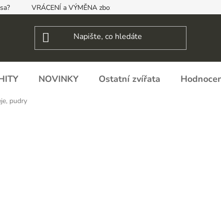
psa?
VRÁCENÍ a VÝMĚNA zboží, ODSTOUPENÍ OD SMLOUVY
HITY
NOVINKY
Ostatní zvířata
Hodnocen
eje, pudry