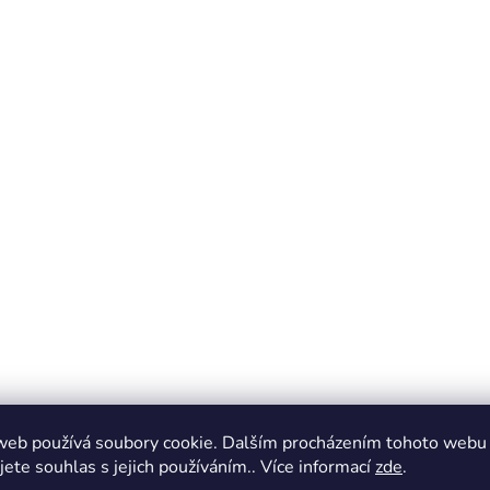
web používá soubory cookie. Dalším procházením tohoto webu
jete souhlas s jejich používáním.. Více informací
zde
.