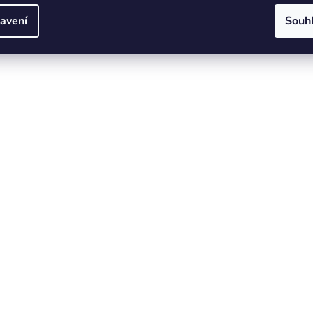
avení
Souh