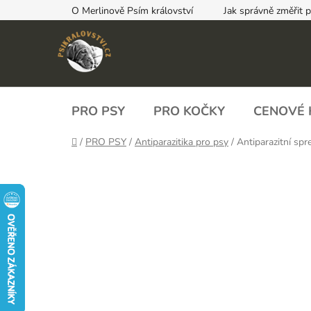
Přejít
O Merlinově Psím království
Jak správně změřit 
na
obsah
PRO PSY
PRO KOČKY
CENOVÉ 
Domů
/
PRO PSY
/
Antiparazitika pro psy
/
Antiparazitní spr