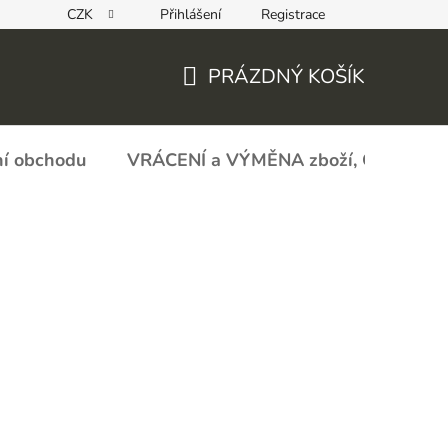
CZK
Přihlášení
Registrace
REKLAMAČNÍ FORMULÁŘ - zboží s vadou
Obchodní podmín
PRÁZDNÝ KOŠÍK
NÁKUPNÍ
KOŠÍK
í obchodu
VRÁCENÍ a VÝMĚNA zboží, ODSTOU