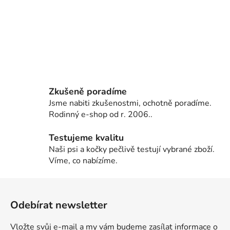
Zkušeně poradíme
Jsme nabiti zkušenostmi, ochotně poradíme.
Rodinný e-shop od r. 2006..
Testujeme kvalitu
Naši psi a kočky pečlivě testují vybrané zboží.
Víme, co nabízíme.
Z
á
Odebírat newsletter
p
a
Vložte svůj e-mail a my vám budeme zasílat informace o