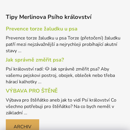
Tipy Merlinova Psího království
Prevence torze žaludku u psa
Prevence torze žaludku u psa Torze (přetočení) žaludku
patří mezi nejzávažnější a nejrychleji probíhající akutní
stavy ...
Jak správně změřit psa?
Psí království radí: 🐶 Jak správně změřit psa? Aby
vašemu pejskovi postroj, obojek, obleček nebo třeba
hárací kalhotky ...
VÝBAVA PRO ŠTĚNĚ
Výbava pro štěňátko aneb jak to vidí Psí království Co
všechno potřebuji pro štěňátko? Na co bych neměl v
základní ...
ARCHIV