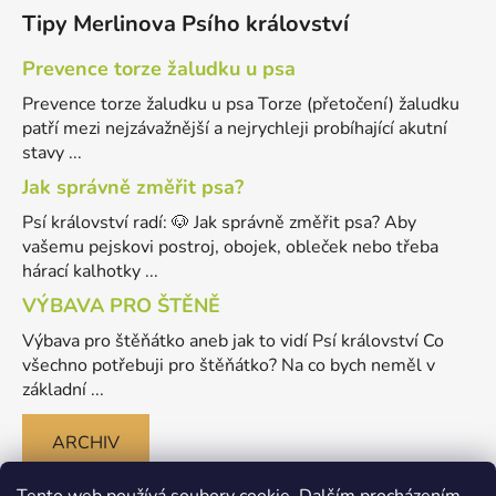
Tipy Merlinova Psího království
Prevence torze žaludku u psa
Prevence torze žaludku u psa Torze (přetočení) žaludku
patří mezi nejzávažnější a nejrychleji probíhající akutní
stavy ...
Jak správně změřit psa?
Psí království radí: 🐶 Jak správně změřit psa? Aby
vašemu pejskovi postroj, obojek, obleček nebo třeba
hárací kalhotky ...
VÝBAVA PRO ŠTĚNĚ
Výbava pro štěňátko aneb jak to vidí Psí království Co
všechno potřebuji pro štěňátko? Na co bych neměl v
základní ...
ARCHIV