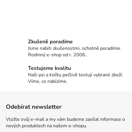
Zkušeně poradíme
Jsme nabiti zkušenostmi, ochotně poradíme.
Rodinný e-shop od r. 2006..
Testujeme kvalitu
Naši psi a kočky pečlivě testují vybrané zboží.
Víme, co nabízíme.
Z
á
Odebírat newsletter
p
a
Vložte svůj e-mail a my vám budeme zasílat informace o
t
nových produktech na našem e-shopu.