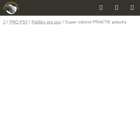
Přejít
Hledat
NÁKUP
na
KOŠÍK
obsah
Domů
/
PRO PSY
/
Pelíšky pro psy
/
Super odolné PRAKTIK pelechy