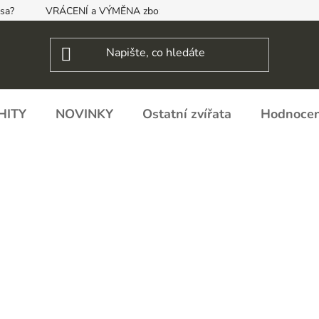
psa?
VRÁCENÍ a VÝMĚNA zboží, ODSTOUPENÍ OD SMLOUVY
HITY
NOVINKY
Ostatní zvířata
Hodnocen