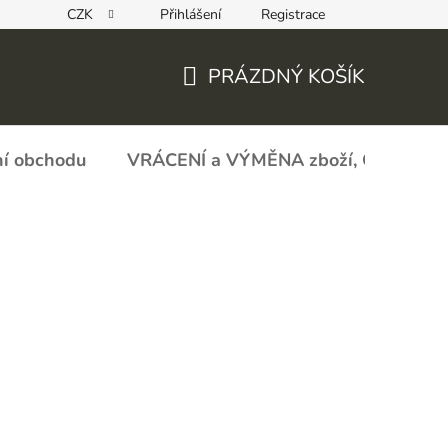
CZK
Přihlášení
Registrace
REKLAMAČNÍ FORMULÁŘ - zboží s vadou
Obchodní podmín
PRÁZDNÝ KOŠÍK
NÁKUPNÍ
KOŠÍK
í obchodu
VRÁCENÍ a VÝMĚNA zboží, ODSTOU