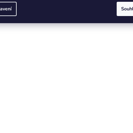
avení
Souh