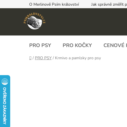
Přejít
O Merlinově Psím království
Jak správně změřit 
na
obsah
PRO PSY
PRO KOČKY
CENOVÉ 
Domů
/
PRO PSY
/
Krmivo a pamlsky pro psy