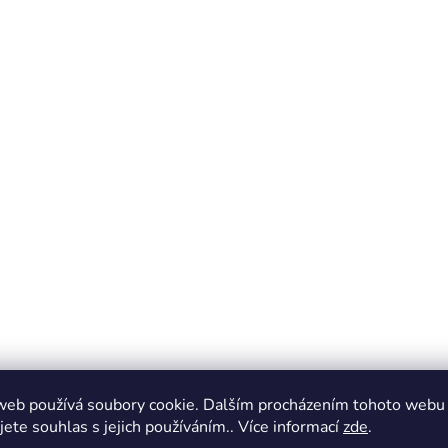
web používá soubory cookie. Dalším procházením tohoto webu
jete souhlas s jejich používáním.. Více informací
zde
.