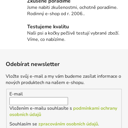
Zkušeně poradíme
Jsme nabiti zkušenostmi, ochotně poradíme.
Rodinný e-shop od r. 2006..
Testujeme kvalitu
Naši psi a kočky pečlivě testují vybrané zboží.
Víme, co nabízíme.
Z
á
Odebírat newsletter
p
a
Vložte svůj e-mail a my vám budeme zasílat informace o
t
nových produktech na našem e-shopu.
í
E-mail
Vložením e-mailu souhlasíte s
podmínkami ochrany
osobních údajů
Souhlasím se
zpracováním osobních údajů
.