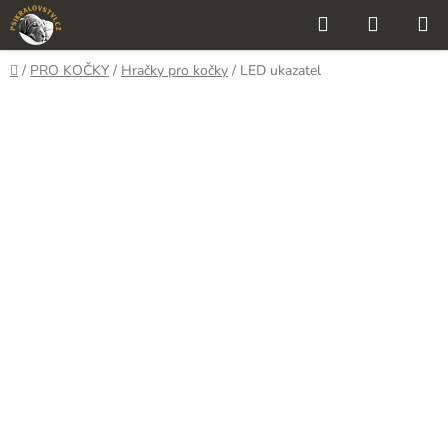
Přejít
Hledat
NÁKUP
na
KOŠÍK
obsah
Domů
/
PRO KOČKY
/
Hračky pro kočky
/
LED ukazatel