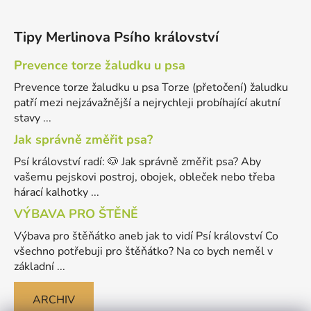
Tipy Merlinova Psího království
Prevence torze žaludku u psa
Prevence torze žaludku u psa Torze (přetočení) žaludku
patří mezi nejzávažnější a nejrychleji probíhající akutní
stavy ...
Jak správně změřit psa?
Psí království radí: 🐶 Jak správně změřit psa? Aby
vašemu pejskovi postroj, obojek, obleček nebo třeba
hárací kalhotky ...
VÝBAVA PRO ŠTĚNĚ
Výbava pro štěňátko aneb jak to vidí Psí království Co
všechno potřebuji pro štěňátko? Na co bych neměl v
základní ...
ARCHIV