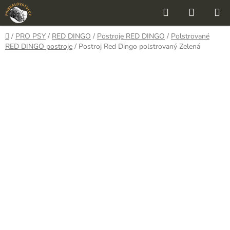
Přejít
Hledat
NÁKUP
na
KOŠÍK
obsah
Domů
/
PRO PSY
/
RED DINGO
/
Postroje RED DINGO
/
Polstrované
RED DINGO postroje
/
Postroj Red Dingo polstrovaný Zelená