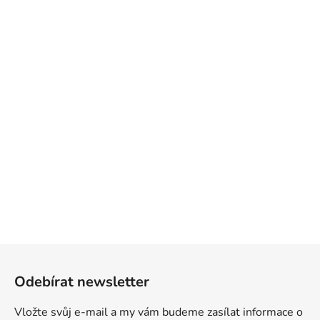
Z
á
Odebírat newsletter
p
a
Vložte svůj e-mail a my vám budeme zasílat informace o