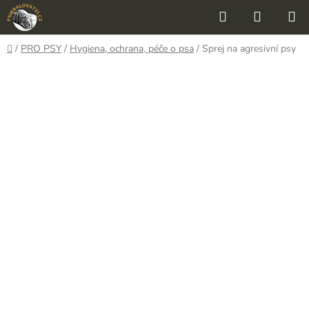
Přejít
Hledat
NÁKUP
na
KOŠÍK
obsah
Domů
/
PRO PSY
/
Hygiena, ochrana, péče o psa
/
Sprej na agresivní psy