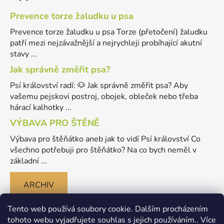
Prevence torze žaludku u psa
Prevence torze žaludku u psa Torze (přetočení) žaludku
patří mezi nejzávažnější a nejrychleji probíhající akutní
stavy ...
Jak správně změřit psa?
Psí království radí: 🐶 Jak správně změřit psa? Aby
vašemu pejskovi postroj, obojek, obleček nebo třeba
hárací kalhotky ...
VÝBAVA PRO ŠTĚNĚ
Výbava pro štěňátko aneb jak to vidí Psí království Co
všechno potřebuji pro štěňátko? Na co bych neměl v
základní ...
ARCHIV
Tento web používá soubory cookie. Dalším procházením
tohoto webu vyjadřujete souhlas s jejich používáním.. Více