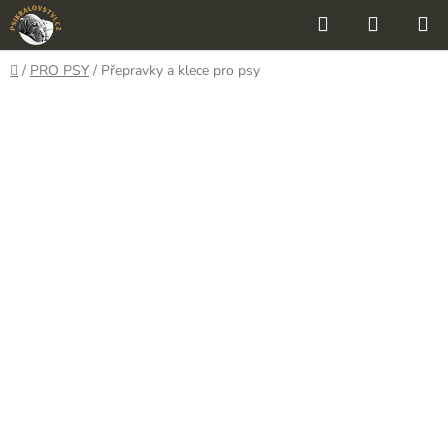
Přejít
Hledat
NÁKUP
na
KOŠÍK
obsah
Domů
/
PRO PSY
/
Přepravky a klece pro psy