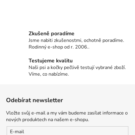
Zkušeně poradíme
Jsme nabiti zkušenostmi, ochotně poradíme.
Rodinný e-shop od r. 2006..
Testujeme kvalitu
Naši psi a kočky pečlivě testují vybrané zboží.
Víme, co nabízíme.
Z
á
Odebírat newsletter
p
a
Vložte svůj e-mail a my vám budeme zasílat informace o
t
nových produktech na našem e-shopu.
í
E-mail