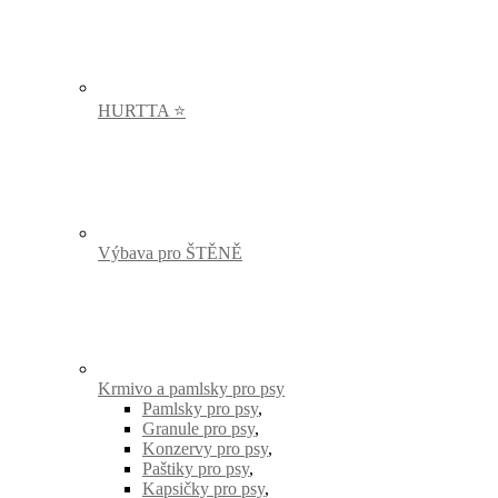
HURTTA ⭐
Výbava pro ŠTĚNĚ
Krmivo a pamlsky pro psy
Pamlsky pro psy
,
Granule pro psy
,
Konzervy pro psy
,
Paštiky pro psy
,
Kapsičky pro psy
,