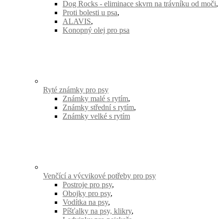
Dog Rocks - eliminace skvrn na trávníku od moči
,
Proti bolesti u psa
,
ALAVIS
,
Konopný olej pro psa
Ryté známky pro psy
Známky malé s rytím
,
Známky střední s rytím
,
Známky velké s rytím
Venčící a výcvikové potřeby pro psy
Postroje pro psy
,
Obojky pro psy
,
Vodítka na psy
,
Píšťalky na psy, klikry
,