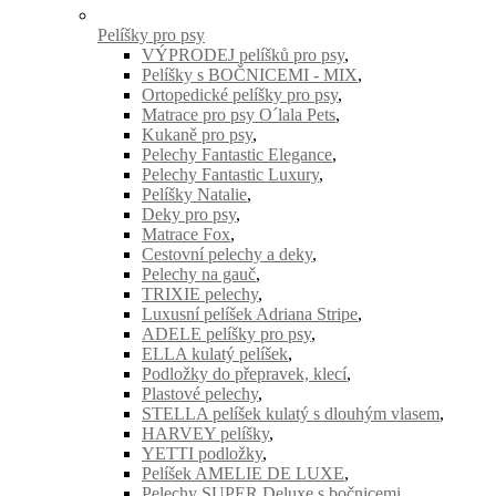
Pelíšky pro psy
VÝPRODEJ pelíšků pro psy
,
Pelíšky s BOČNICEMI - MIX
,
Ortopedické pelíšky pro psy
,
Matrace pro psy O´lala Pets
,
Kukaně pro psy
,
Pelechy Fantastic Elegance
,
Pelechy Fantastic Luxury
,
Pelíšky Natalie
,
Deky pro psy
,
Matrace Fox
,
Cestovní pelechy a deky
,
Pelechy na gauč
,
TRIXIE pelechy
,
Luxusní pelíšek Adriana Stripe
,
ADELE pelíšky pro psy
,
ELLA kulatý pelíšek
,
Podložky do přepravek, klecí
,
Plastové pelechy
,
STELLA pelíšek kulatý s dlouhým vlasem
,
HARVEY pelíšky
,
YETTI podložky
,
Pelíšek AMELIE DE LUXE
,
Pelechy SUPER Deluxe s bočnicemi
,