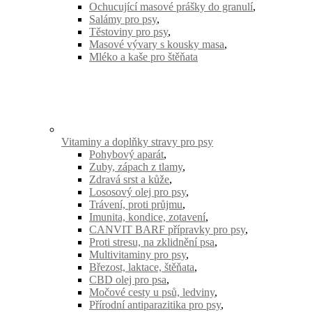
Ochucující masové prášky do granulí
,
Salámy pro psy
,
Těstoviny pro psy
,
Masové vývary s kousky masa
,
Mléko a kaše pro štěňata
Vitaminy a doplňky stravy pro psy
Pohybový aparát
,
Zuby, zápach z tlamy
,
Zdravá srst a kůže
,
Lososový olej pro psy
,
Trávení, proti průjmu
,
Imunita, kondice, zotavení
,
CANVIT BARF přípravky pro psy
,
Proti stresu, na zklidnění psa
,
Multivitaminy pro psy
,
Březost, laktace, štěňata
,
CBD olej pro psa
,
Močové cesty u psů, ledviny
,
Přírodní antiparazitika pro psy
,