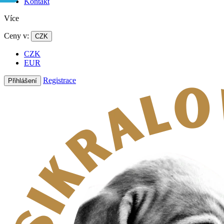
Kontakt
Více
Ceny v:
CZK
CZK
EUR
Registrace
Přihlášení