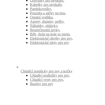
Ledvinky pro pejskaře
,
Kabelky pro pejskaře
,
Pamlskovníky
,
Pouzdra a sáčky na trus
,
Ostatní vodítka
,
Aporty, dummy, pešky
,
Náhubky, ohlávky
,
Bezpečnostní prvky
,
Běh, jízda na kole se psem
,
Elektronické obojky pro psy
,
Elektronické ploty pro psy
Chladící pomůcky pro psy a kočky
Chladící podložky pro psy
,
Chladící vesty pro psy
,
Bazény pro psy