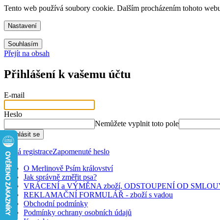
Tento web používá soubory cookie. Dalším procházením tohoto webu v
Nastavení
Souhlasím
Přejít na obsah
Přihlášení k vašemu účtu
E-mail
Heslo
Nemůžete vyplnit toto pole
Přihlásit se
Nová registrace
Zapomenuté heslo
O Merlinově Psím království
Jak správně změřit psa?
VRÁCENÍ a VÝMĚNA zboží, ODSTOUPENÍ OD SMLO
REKLAMAČNÍ FORMULÁŘ - zboží s vadou
Obchodní podmínky
Podmínky ochrany osobních údajů