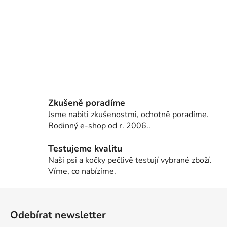
Zkušeně poradíme
Jsme nabiti zkušenostmi, ochotně poradíme.
Rodinný e-shop od r. 2006..
Testujeme kvalitu
Naši psi a kočky pečlivě testují vybrané zboží.
Víme, co nabízíme.
Z
á
Odebírat newsletter
p