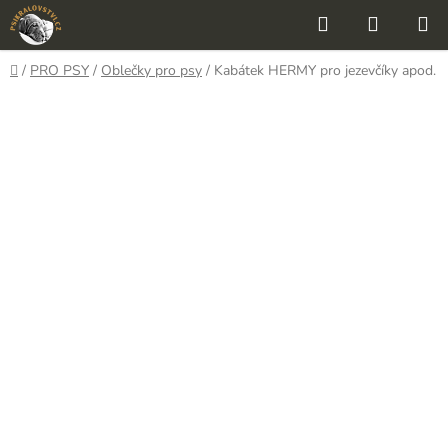
Přejít
Hledat
NÁKUP
na
KOŠÍK
obsah
Domů
/
PRO PSY
/
Oblečky pro psy
/
Kabátek HERMY pro jezevčíky apod.