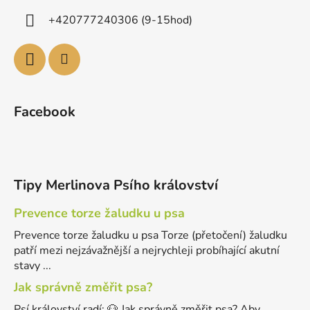
+420777240306 (9-15hod)
Facebook
Tipy Merlinova Psího království
Prevence torze žaludku u psa
Prevence torze žaludku u psa Torze (přetočení) žaludku
patří mezi nejzávažnější a nejrychleji probíhající akutní
stavy ...
Jak správně změřit psa?
Psí království radí: 🐶 Jak správně změřit psa? Aby