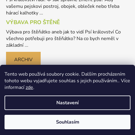
vašemu pejskovi postroj, obojek, obleček nebo třeba
hárací kalhotky ...
VÝBAVA PRO ŠTĚNĚ
Výbava pro štěňátko aneb jak to vidí Psí království Co
všechno potřebuji pro štěňátko? Na co bych neměl v
základní ...
ARCHIV
Tento web používá soubory cookie. Dalším procházením
tohoto webu vyjadřujete souhlas s jejich používáním.. Více
informací
zde
.
Nastavení
Vytvořil Shoptet
Souhlasím
Copyright 2026
Merlinovo Psikralovstvi.cz - eshop pro
psy
. Všechna práva vyhrazena.