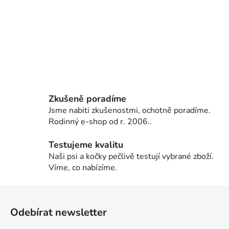
Zkušeně poradíme
Jsme nabiti zkušenostmi, ochotně poradíme.
Rodinný e-shop od r. 2006..
Testujeme kvalitu
Naši psi a kočky pečlivě testují vybrané zboží.
Víme, co nabízíme.
Z
á
Odebírat newsletter
p