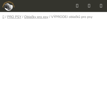
Přejít
Hledat
NÁKUP
na
KOŠÍK
obsah
Domů
/
PRO PSY
/
Oblečky pro psy
/
VÝPRODEJ oblečků pro psy