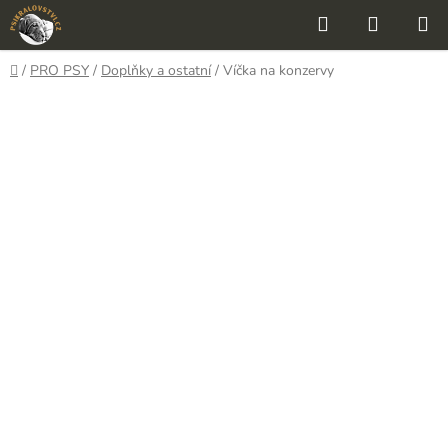
Přejít
Hledat
NÁKUP
na
KOŠÍK
obsah
Domů
/
PRO PSY
/
Doplňky a ostatní
/
Víčka na konzervy