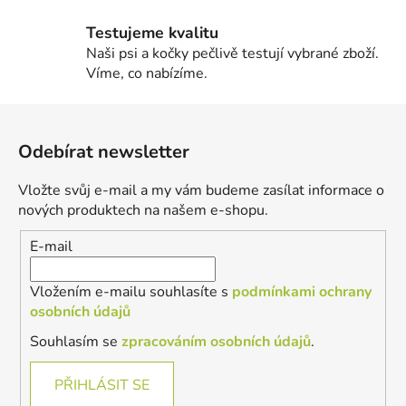
Testujeme kvalitu
Naši psi a kočky pečlivě testují vybrané zboží.
Víme, co nabízíme.
Z
á
Odebírat newsletter
p
a
Vložte svůj e-mail a my vám budeme zasílat informace o
t
nových produktech na našem e-shopu.
í
E-mail
Vložením e-mailu souhlasíte s
podmínkami ochrany
osobních údajů
Souhlasím se
zpracováním osobních údajů
.
PŘIHLÁSIT SE