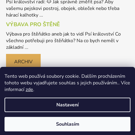
Psí království radí: 🐶 Jak správně změřit psa? Aby
vašemu pejskovi postroj, obojek, obleček nebo třeba
hárací kalhotky ...
VÝBAVA PRO ŠTĚNĚ
Výbava pro štěňátko aneb jak to vidí Psí království Co
všechno potřebuji pro štěňátko? Na co bych neměl v
základní ...
ARCHIV
Tento web používá soubory cookie. Dalším procházením
tohoto webu vyjadřujete souhlas s jejich používáním.. Více
informací
zde
.
Nastavení
Vytvořil Shoptet
Souhlasím
Copyright 2026
Merlinovo Psikralovstvi.cz - eshop pro
psy
. Všechna práva vyhrazena.