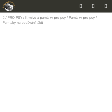
Přejít
Hledat
NÁKUP
na
KOŠÍK
obsah
Domů
/
PRO PSY
/
Krmivo a pamlsky pro psy
/
Pamlsky pro psy
/
Pamlsky na podávání léků