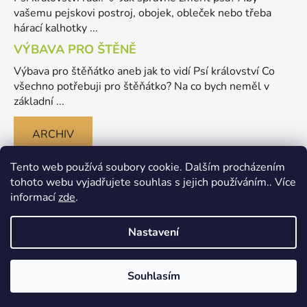
vašemu pejskovi postroj, obojek, obleček nebo třeba
hárací kalhotky ...
VÝBAVA PRO ŠTĚNĚ
Výbava pro štěňátko aneb jak to vidí Psí království Co
všechno potřebuji pro štěňátko? Na co bych neměl v
základní ...
ARCHIV
Tento web používá soubory cookie. Dalším procházením
tohoto webu vyjadřujete souhlas s jejich používáním.. Více
informací
zde
.
Nastavení
Vytvořil Shoptet
Souhlasím
Copyright 2026
Merlinovo Psikralovstvi.cz - eshop pro
psy
. Všechna práva vyhrazena.