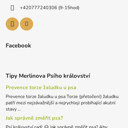
+420777240306 (9-15hod)
Facebook
Tipy Merlinova Psího království
Prevence torze žaludku u psa
Prevence torze žaludku u psa Torze (přetočení) žaludku
patří mezi nejzávažnější a nejrychleji probíhající akutní
stavy ...
Jak správně změřit psa?
Psí království radí: 🐶 Jak správně změřit psa? Aby