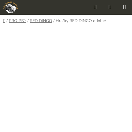
Přejít
Hledat
NÁKUP
na
KOŠÍK
obsah
Domů
/
PRO PSY
/
RED DINGO
/
Hračky RED DINGO odolné