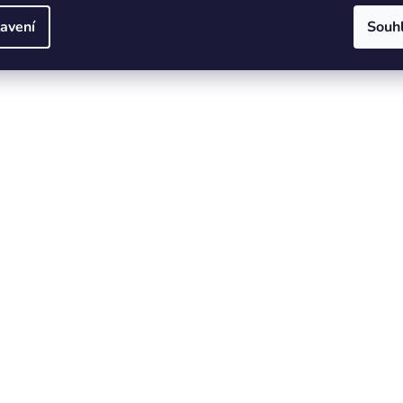
avení
Souh