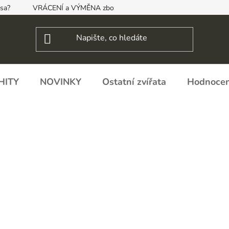
psa?
VRÁCENÍ a VÝMĚNA zboží, ODSTOUPENÍ OD SMLOUVY
HITY
NOVINKY
Ostatní zvířata
Hodnocen