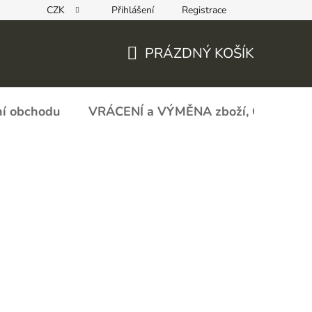
CZK
Přihlášení
Registrace
REKLAMAČNÍ FORMULÁŘ - zboží s vadou
Obchodní podmín
PRÁZDNÝ KOŠÍK
NÁKUPNÍ
KOŠÍK
í obchodu
VRÁCENÍ a VÝMĚNA zboží, ODSTOU