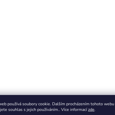
web používá soubory cookie. Dalším procházením tohoto webu
jete souhlas s jejich používáním.. Více informací
zde
.