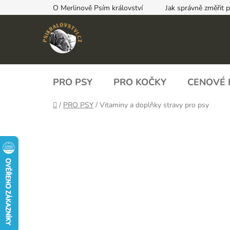
Přejít
O Merlinově Psím království
Jak správně změřit 
na
obsah
PRO PSY
PRO KOČKY
CENOVÉ 
Domů
/
PRO PSY
/
Vitaminy a doplňky stravy pro psy