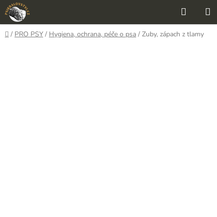
Přejít
Hledat
N
na
K
obsah
Domů
/
PRO PSY
/
Hygiena, ochrana, péče o psa
/
Zuby, zápach z tlamy