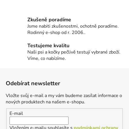
Zkušeně poradíme
Jsme nabiti zkušenostmi, ochotně poradíme.
Rodinný e-shop od r. 2006..
Testujeme kvalitu
Naši psi a kočky pečlivě testují vybrané zboží.
Víme, co nabízíme.
Z
á
Odebírat newsletter
p
a
Vložte svůj e-mail a my vám budeme zasílat informace o
t
nových produktech na našem e-shopu.
í
E-mail
Vložením e-mailu souhlasíte s
podmínkami ochrany