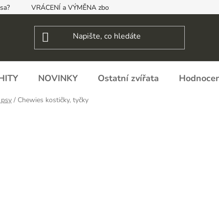
psa?
VRÁCENÍ a VÝMĚNA zboží, ODSTOUPENÍ OD SMLOUVY
HITY
NOVINKY
Ostatní zvířata
Hodnocen
 psy
/
Chewies kostičky, tyčky