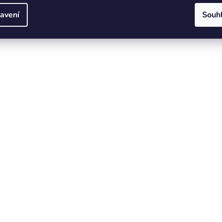
avení
Souh