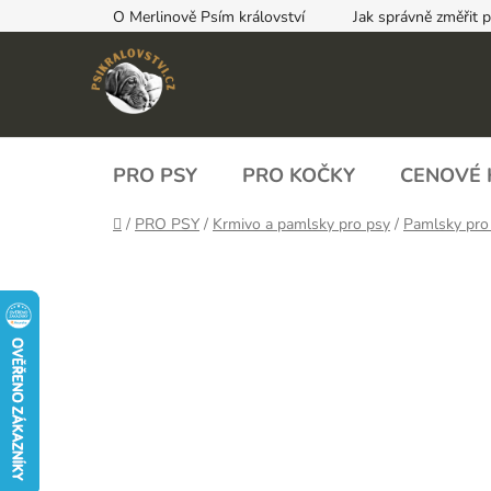
Přejít
O Merlinově Psím království
Jak správně změřit 
na
obsah
PRO PSY
PRO KOČKY
CENOVÉ 
Domů
/
PRO PSY
/
Krmivo a pamlsky pro psy
/
Pamlsky pro