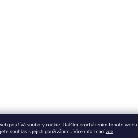
web používá soubory cookie. Dalším procházením tohoto webu
jete souhlas s jejich používáním.. Více informací
zde
.