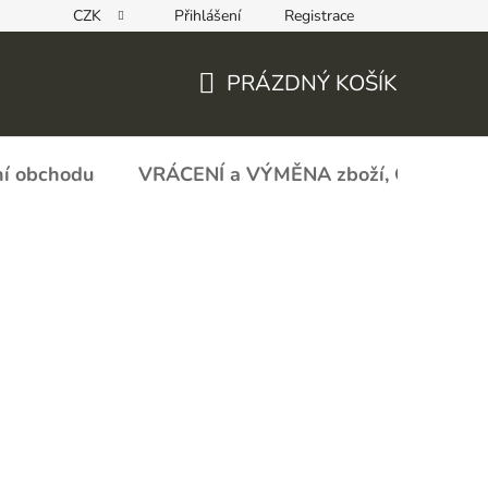
CZK
Přihlášení
Registrace
REKLAMAČNÍ FORMULÁŘ - zboží s vadou
Obchodní podmín
PRÁZDNÝ KOŠÍK
NÁKUPNÍ
KOŠÍK
í obchodu
VRÁCENÍ a VÝMĚNA zboží, ODSTOU