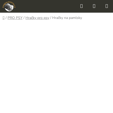
Přejít
Hledat
NÁKUP
na
KOŠÍK
obsah
Domů
/
PRO PSY
/
Hračky pro psy
/
Hračky na pamlsky