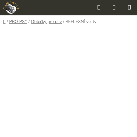
Přejít
Hledat
NÁKUP
na
KOŠÍK
obsah
Domů
/
PRO PSY
/
Oblečky pro psy
/
REFLEXNÍ vesty