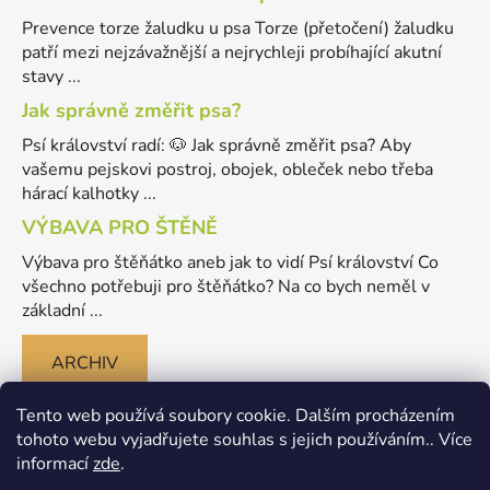
Prevence torze žaludku u psa Torze (přetočení) žaludku
patří mezi nejzávažnější a nejrychleji probíhající akutní
stavy ...
Jak správně změřit psa?
Psí království radí: 🐶 Jak správně změřit psa? Aby
vašemu pejskovi postroj, obojek, obleček nebo třeba
hárací kalhotky ...
VÝBAVA PRO ŠTĚNĚ
Výbava pro štěňátko aneb jak to vidí Psí království Co
všechno potřebuji pro štěňátko? Na co bych neměl v
základní ...
ARCHIV
Tento web používá soubory cookie. Dalším procházením
tohoto webu vyjadřujete souhlas s jejich používáním.. Více
informací
zde
.