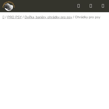
Přejít
Hledat
NÁKUP
na
KOŠÍK
obsah
Domů
/
PRO PSY
/
Dvířka, bariéry, ohrádky pro psy
/
Ohrádky pro psy