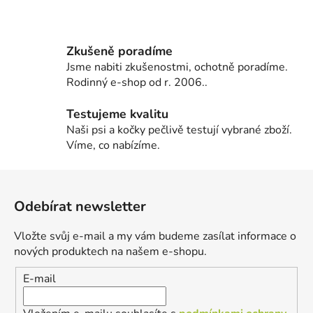
Zkušeně poradíme
Jsme nabiti zkušenostmi, ochotně poradíme.
Rodinný e-shop od r. 2006..
Testujeme kvalitu
Naši psi a kočky pečlivě testují vybrané zboží.
Víme, co nabízíme.
Z
á
Odebírat newsletter
p
a
Vložte svůj e-mail a my vám budeme zasílat informace o
t
nových produktech na našem e-shopu.
í
E-mail