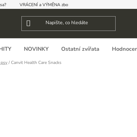
psa?
VRÁCENÍ a VÝMĚNA zboží, ODSTOUPENÍ OD SMLOUVY
HITY
NOVINKY
Ostatní zvířata
Hodnocen
 psy
/
Canvit Health Care Snacks