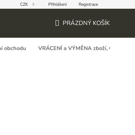
CZK
Přihlášení
Registrace
REKLAMAČNÍ FORMULÁŘ - zboží s vadou
Obchodní podmín
PRÁZDNÝ KOŠÍK
NÁKUPNÍ
KOŠÍK
í obchodu
VRÁCENÍ a VÝMĚNA zboží, ODSTOU