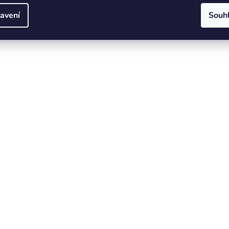
avení
Souh