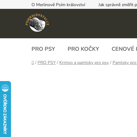
Přejít
O Merlinově Psím království
Jak správně změřit 
na
obsah
PRO PSY
PRO KOČKY
CENOVÉ 
Domů
/
PRO PSY
/
Krmivo a pamlsky pro psy
/
Pamlsky pro