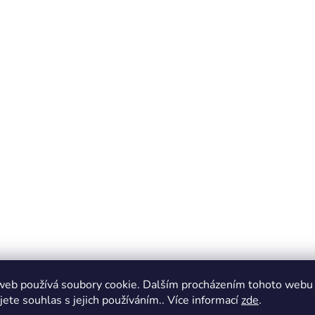
web používá soubory cookie. Dalším procházením tohoto webu
jete souhlas s jejich používáním.. Více informací
zde
.