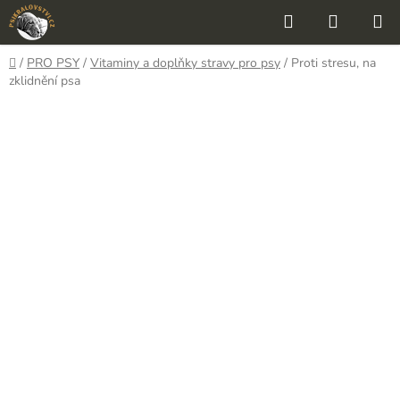
Přejít
Hledat
NÁKUP
na
KOŠÍK
obsah
Domů
/
PRO PSY
/
Vitaminy a doplňky stravy pro psy
/
Proti stresu, na
zklidnění psa