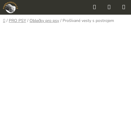
Přejít
Hledat
NÁKUP
na
KOŠÍK
obsah
Domů
/
PRO PSY
/
Oblečky pro psy
/
Prošívané vesty s postrojem