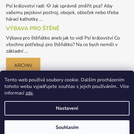
Psí království radí: 🐶 Jak správně změřit psa? Aby
vašemu pejskovi postroj, obojek, obleček nebo třeba
hárací kalhotky ...
VÝBAVA PRO ŠTĚNĚ
Výbava pro štěňátko aneb jak to vidí Psí království Co
všechno potřebuji pro štěňátko? Na co bych neměl v
základní ...
ARCHIV
Tento web používá soubory cookie. Dalším procházením
tohoto webu vyjadřujete souhlas s jejich používáním.. Více
informací
zde
.
Nastavení
Vytvořil Shoptet
Souhlasím
Copyright 2026
Merlinovo Psikralovstvi.cz - eshop pro