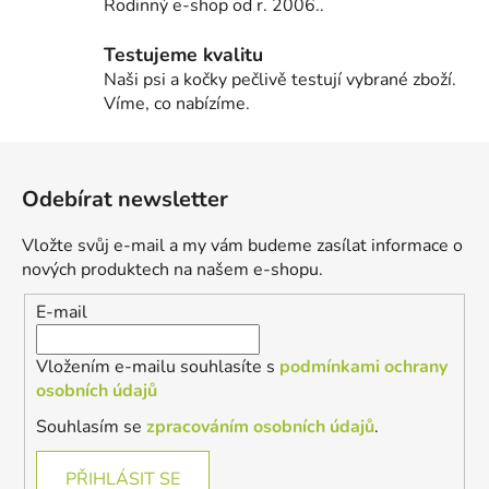
Rodinný e-shop od r. 2006..
Testujeme kvalitu
Naši psi a kočky pečlivě testují vybrané zboží.
Víme, co nabízíme.
Z
á
Odebírat newsletter
p
a
Vložte svůj e-mail a my vám budeme zasílat informace o
t
nových produktech na našem e-shopu.
í
E-mail
Vložením e-mailu souhlasíte s
podmínkami ochrany
osobních údajů
Souhlasím se
zpracováním osobních údajů
.
PŘIHLÁSIT SE