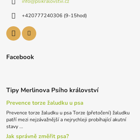
info
@
psikralovstvi.cz
+420777240306 (9-15hod)
Facebook
Tipy Merlinova Psího království
Prevence torze žaludku u psa
Prevence torze žaludku u psa Torze (přetočení) žaludku
patří mezi nejzávažnější a nejrychleji probíhající akutní
stavy ...
Jak správně změřit psa?