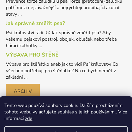
Prevence torze žaludku u psa Torze (přetočení) žaludku
patří mezi nejzávažnější a nejrychleji probíhající akutní
stavy ...
Jak správně změřit psa?
Psí království radí: 🐶 Jak správně změřit psa? Aby
vašemu pejskovi postroj, obojek, obleček nebo třeba
hárací kalhotky ...
VÝBAVA PRO ŠTĚNĚ
Výbava pro štěňátko aneb jak to vidí Psí království Co
všechno potřebuji pro štěňátko? Na co bych neměl v
základní ...
ARCHIV
Tento web používá soubory cookie. Dalším procházením
tohoto webu vyjadřujete souhlas s jejich používáním.. Více
informací
zde
.