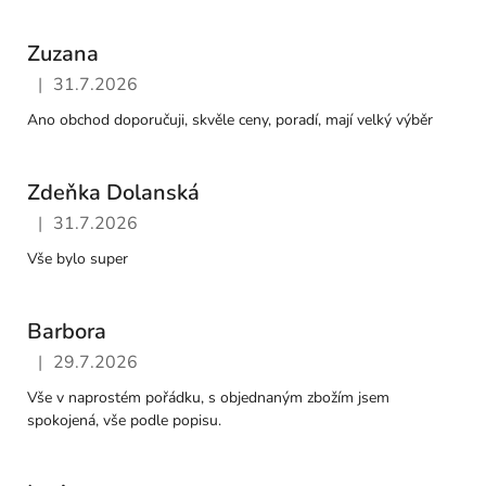
ý
p
Zuzana
i
s
|
31.7.2026
Hodnocení obchodu je 5 z 5 hvězdiček.
h
Ano obchod doporučuji, skvěle ceny, poradí, mají velký výběr
o
d
Zdeňka Dolanská
n
o
|
31.7.2026
Hodnocení obchodu je 5 z 5 hvězdiček.
c
Vše bylo super
e
n
Barbora
í
|
29.7.2026
Hodnocení obchodu je 5 z 5 hvězdiček.
Vše v naprostém pořádku, s objednaným zbožím jsem
spokojená, vše podle popisu.