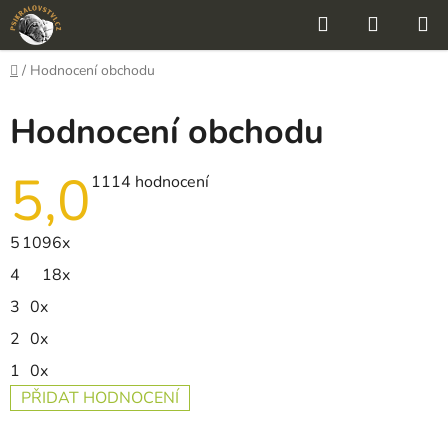
Přejít
Hledat
NÁKUP
na
KOŠÍK
obsah
Domů
/
Hodnocení obchodu
Hodnocení obchodu
5,0
Průměrné
1114 hodnocení
hodnocení
obchodu
je
5
1096x
5,0
z
4
18x
5
hvězdiček.
3
0x
2
0x
1
0x
PŘIDAT HODNOCENÍ
V