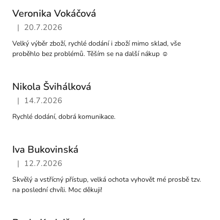
Veronika Vokáčová
|
20.7.2026
Hodnocení obchodu je 5 z 5 hvězdiček.
Velký výběr zboží, rychlé dodání i zboží mimo sklad, vše
proběhlo bez problémů. Těším se na další nákup ☺️
Nikola Švihálková
|
14.7.2026
Hodnocení obchodu je 5 z 5 hvězdiček.
Rychlé dodání, dobrá komunikace.
Iva Bukovinská
|
12.7.2026
Hodnocení obchodu je 5 z 5 hvězdiček.
Skvělý a vstřícný přístup, velká ochota vyhovět mé prosbě tzv.
na poslední chvíli. Moc děkuji!