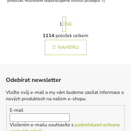
představ. Rozhodně doporučujeme tohoto prodejce :-)
S
1
t
56
r
á
1114
položek celkem
O
n
v
k
NAHORU
l
o
á
v
á
d
Z
n
a
á
í
c
Odebírat newsletter
p
í
p
a
Vložte svůj e-mail a my vám budeme zasílat informace o
r
t
nových produktech na našem e-shopu.
v
í
k
E-mail
y
v
Vložením e-mailu souhlasíte s
podmínkami ochrany
ý