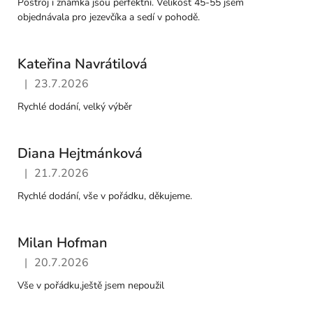
Postroj i známka jsou perfektní. Velikost 45-55 jsem
objednávala pro jezevčíka a sedí v pohodě.
Kateřina Navrátilová
|
23.7.2026
Hodnocení obchodu je 5 z 5 hvězdiček.
Rychlé dodání, velký výběr
Diana Hejtmánková
|
21.7.2026
Hodnocení obchodu je 5 z 5 hvězdiček.
Rychlé dodání, vše v pořádku, děkujeme.
Milan Hofman
|
20.7.2026
Hodnocení obchodu je 5 z 5 hvězdiček.
Vše v pořádku,ještě jsem nepoužil