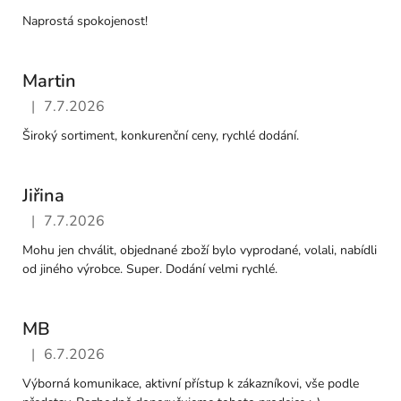
Naprostá spokojenost!
Martin
|
7.7.2026
Hodnocení obchodu je 5 z 5 hvězdiček.
Široký sortiment, konkurenční ceny, rychlé dodání.
Jiřina
|
7.7.2026
Hodnocení obchodu je 5 z 5 hvězdiček.
Mohu jen chválit, objednané zboží bylo vyprodané, volali, nabídli
od jiného výrobce. Super. Dodání velmi rychlé.
MB
|
6.7.2026
Hodnocení obchodu je 5 z 5 hvězdiček.
Výborná komunikace, aktivní přístup k zákazníkovi, vše podle