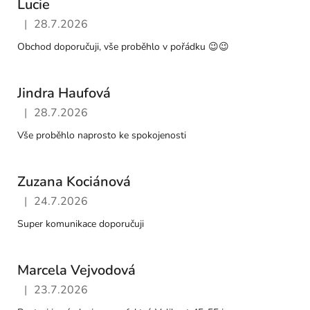
Lucie
|
28.7.2026
Hodnocení obchodu je 5 z 5 hvězdiček.
Obchod doporučuji, vše proběhlo v pořádku 😉😉
Jindra Haufová
|
28.7.2026
Hodnocení obchodu je 5 z 5 hvězdiček.
Vše proběhlo naprosto ke spokojenosti
Zuzana Kociánová
|
24.7.2026
Hodnocení obchodu je 5 z 5 hvězdiček.
Super komunikace doporučuji
Marcela Vejvodová
|
23.7.2026
Hodnocení obchodu je 5 z 5 hvězdiček.