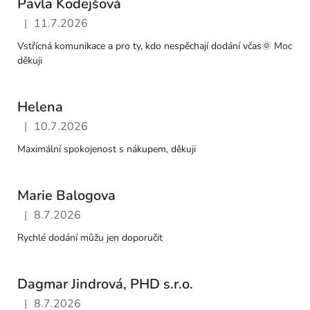
Pavla Kodejšová
|
11.7.2026
Hodnocení obchodu je 5 z 5 hvězdiček.
Vstřícná komunikace a pro ty, kdo nespěchají dodání včas🌞 Moc
děkuji
Helena
|
10.7.2026
Hodnocení obchodu je 5 z 5 hvězdiček.
Maximální spokojenost s nákupem, děkuji
Marie Balogova
|
8.7.2026
Hodnocení obchodu je 5 z 5 hvězdiček.
Rychlé dodání můžu jen doporučit
Dagmar Jindrová, PHD s.r.o.
|
8.7.2026
Hodnocení obchodu je 5 z 5 hvězdiček.