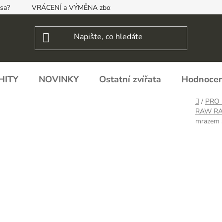
psa?
VRÁCENÍ a VÝMĚNA zboží, ODSTOUPENÍ OD SMLOUVY
HITY
NOVINKY
Ostatní zvířata
Hodnocen
Domů
/
PRO 
RAW RA
mrazem 