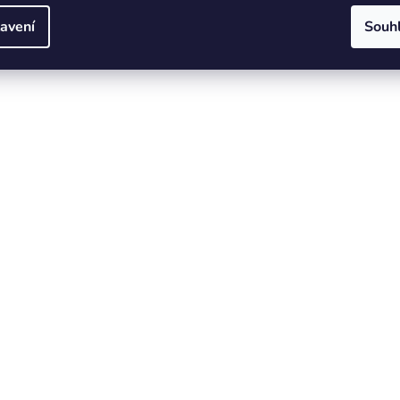
avení
Souh