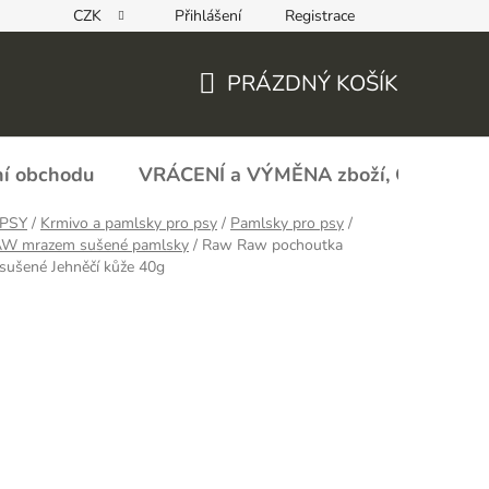
CZK
Přihlášení
Registrace
REKLAMAČNÍ FORMULÁŘ - zboží s vadou
Obchodní podmín
PRÁZDNÝ KOŠÍK
NÁKUPNÍ
KOŠÍK
í obchodu
VRÁCENÍ a VÝMĚNA zboží, ODSTOU
PSY
/
Krmivo a pamlsky pro psy
/
Pamlsky pro psy
/
W mrazem sušené pamlsky
/
Raw Raw pochoutka
sušené Jehněčí kůže 40g