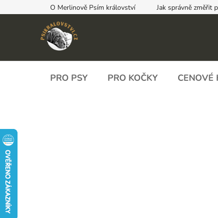
Přejít
O Merlinově Psím království
Jak správně změřit 
na
obsah
PRO PSY
PRO KOČKY
CENOVÉ 