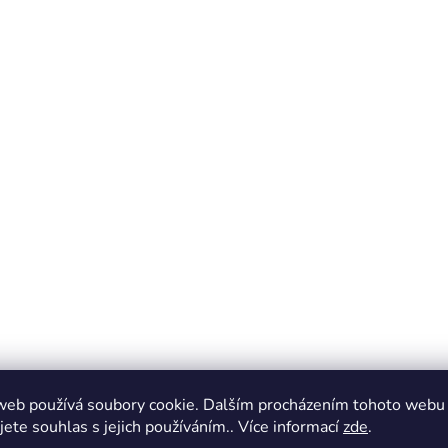
web používá soubory cookie. Dalším procházením tohoto webu
jete souhlas s jejich používáním.. Více informací
zde
.