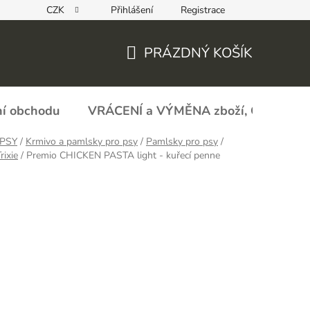
CZK
Přihlášení
Registrace
REKLAMAČNÍ FORMULÁŘ - zboží s vadou
Obchodní podmín
PRÁZDNÝ KOŠÍK
NÁKUPNÍ
KOŠÍK
í obchodu
VRÁCENÍ a VÝMĚNA zboží, ODSTOU
PSY
/
Krmivo a pamlsky pro psy
/
Pamlsky pro psy
/
rixie
/
Premio CHICKEN PASTA light - kuřecí penne