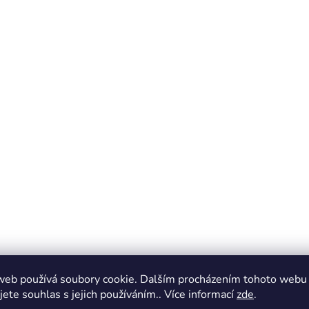
web používá soubory cookie. Dalším procházením tohoto webu
jete souhlas s jejich používáním.. Více informací
zde
.