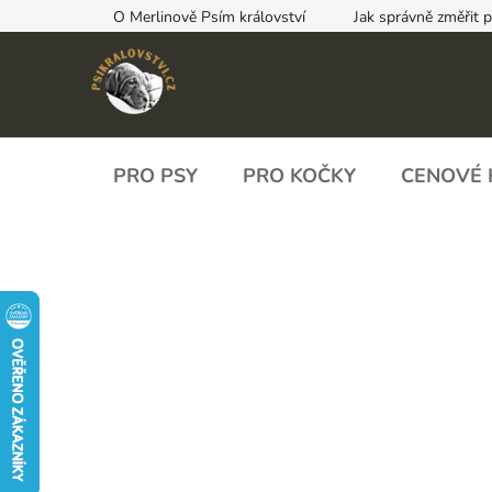
Přejít
O Merlinově Psím království
Jak správně změřit 
na
obsah
PRO PSY
PRO KOČKY
CENOVÉ 