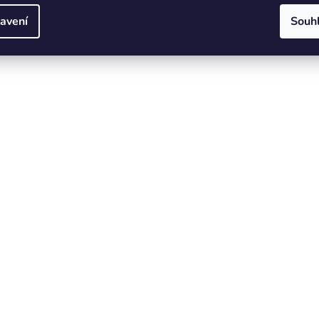
avení
Souh