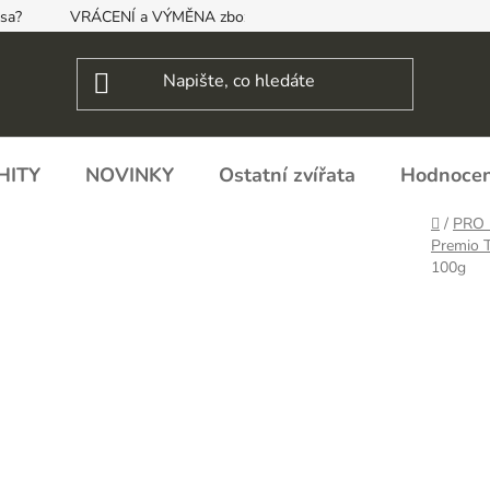
psa?
VRÁCENÍ a VÝMĚNA zboží, ODSTOUPENÍ OD SMLOUVY
HITY
NOVINKY
Ostatní zvířata
Hodnocen
Domů
/
PRO 
Premio T
100g