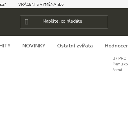
psa?
VRÁCENÍ a VÝMĚNA zboží, ODSTOUPENÍ OD SMLOUVY
HITY
NOVINKY
Ostatní zvířata
Hodnocen
Domů
/
PRO 
Pamlsko
černá