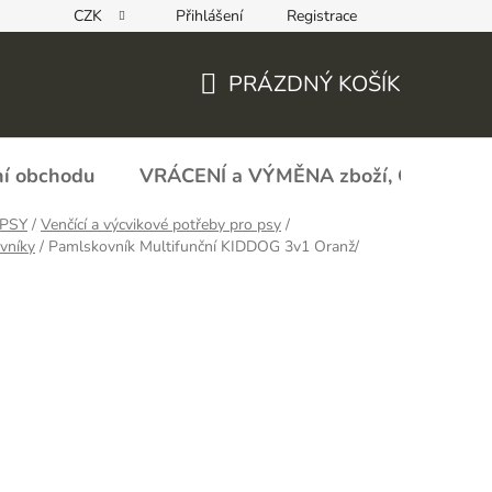
CZK
Přihlášení
Registrace
REKLAMAČNÍ FORMULÁŘ - zboží s vadou
Obchodní podmín
PRÁZDNÝ KOŠÍK
NÁKUPNÍ
KOŠÍK
í obchodu
VRÁCENÍ a VÝMĚNA zboží, ODSTOU
PSY
/
Venčící a výcvikové potřeby pro psy
/
vníky
/
Pamlskovník Multifunční KIDDOG 3v1 Oranž/