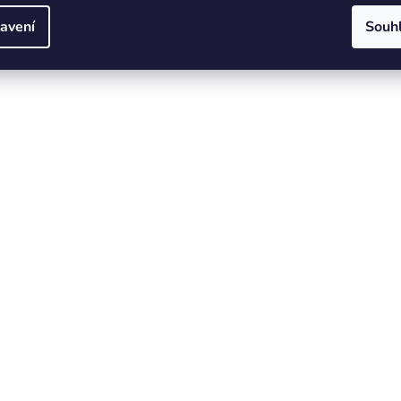
avení
Souh