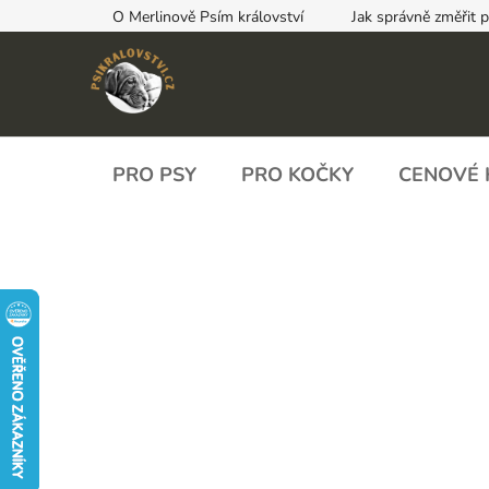
Přejít
O Merlinově Psím království
Jak správně změřit 
na
obsah
PRO PSY
PRO KOČKY
CENOVÉ 