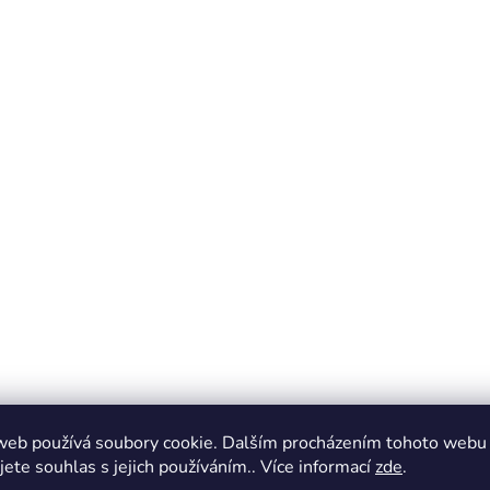
web používá soubory cookie. Dalším procházením tohoto webu
jete souhlas s jejich používáním.. Více informací
zde
.