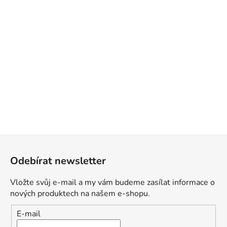
Z
á
Odebírat newsletter
p
a
Vložte svůj e-mail a my vám budeme zasílat informace o
t
nových produktech na našem e-shopu.
í
E-mail