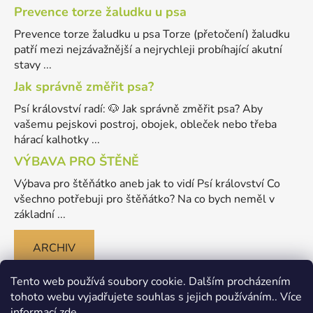
Prevence torze žaludku u psa
Prevence torze žaludku u psa Torze (přetočení) žaludku
patří mezi nejzávažnější a nejrychleji probíhající akutní
stavy ...
Jak správně změřit psa?
Psí království radí: 🐶 Jak správně změřit psa? Aby
vašemu pejskovi postroj, obojek, obleček nebo třeba
hárací kalhotky ...
VÝBAVA PRO ŠTĚNĚ
Výbava pro štěňátko aneb jak to vidí Psí království Co
všechno potřebuji pro štěňátko? Na co bych neměl v
základní ...
ARCHIV
Tento web používá soubory cookie. Dalším procházením
tohoto webu vyjadřujete souhlas s jejich používáním.. Více
informací
zde
.