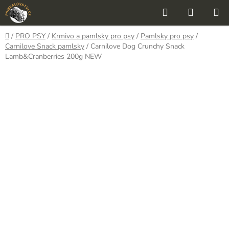
Přejít
Hledat
NÁKUP
na
KOŠÍK
obsah
Domů
/
PRO PSY
/
Krmivo a pamlsky pro psy
/
Pamlsky pro psy
/
Carnilove Snack pamlsky
/
Carnilove Dog Crunchy Snack
Lamb&Cranberries 200g NEW