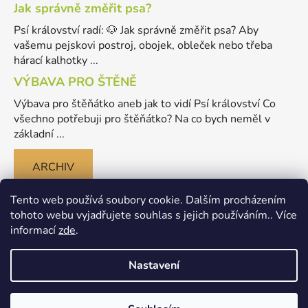
Jak správně změřit psa?
Psí království radí: 🐶 Jak správně změřit psa? Aby
vašemu pejskovi postroj, obojek, obleček nebo třeba
hárací kalhotky ...
VÝBAVA PRO ŠTĚNĚ
Výbava pro štěňátko aneb jak to vidí Psí království Co
všechno potřebuji pro štěňátko? Na co bych neměl v
základní ...
ARCHIV
Tento web používá soubory cookie. Dalším procházením
tohoto webu vyjadřujete souhlas s jejich používáním.. Více
informací
zde
.
Nastavení
Vytvořil Shoptet