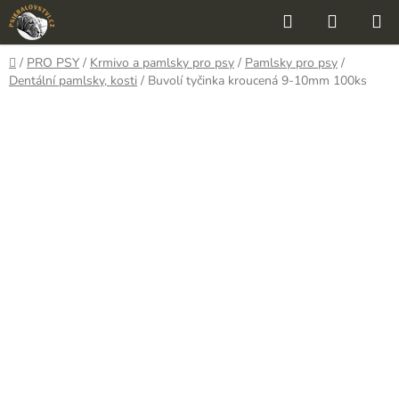
Přejít
Hledat
NÁKUP
na
KOŠÍK
obsah
Domů
/
PRO PSY
/
Krmivo a pamlsky pro psy
/
Pamlsky pro psy
/
Dentální pamlsky, kosti
/
Buvolí tyčinka kroucená 9-10mm 100ks