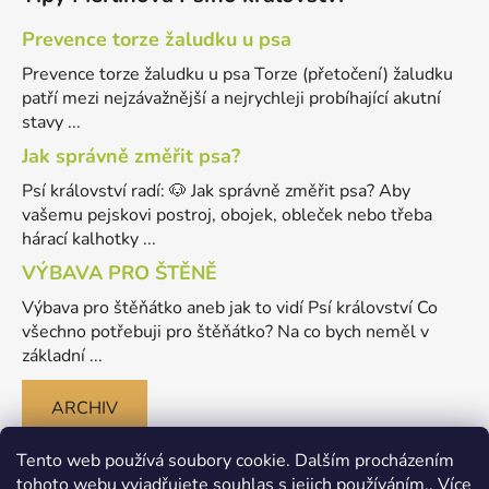
Prevence torze žaludku u psa
Prevence torze žaludku u psa Torze (přetočení) žaludku
patří mezi nejzávažnější a nejrychleji probíhající akutní
stavy ...
Jak správně změřit psa?
Psí království radí: 🐶 Jak správně změřit psa? Aby
vašemu pejskovi postroj, obojek, obleček nebo třeba
hárací kalhotky ...
VÝBAVA PRO ŠTĚNĚ
Výbava pro štěňátko aneb jak to vidí Psí království Co
všechno potřebuji pro štěňátko? Na co bych neměl v
základní ...
ARCHIV
Tento web používá soubory cookie. Dalším procházením
tohoto webu vyjadřujete souhlas s jejich používáním.. Více