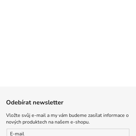
Z
á
Odebírat newsletter
p
a
Vložte svůj e-mail a my vám budeme zasílat informace o
t
nových produktech na našem e-shopu.
í
E-mail