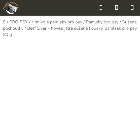
Přejít
Hledat
NÁKUP
na
KOŠÍK
obsah
Domů
/
PRO PSY
/
Krmivo a pamlsky pro psy
/
Pamlsky pro psy
/
Sušené
pochoutky
/
Beef Liver - hovězí játra sušená kousky, pamlsek pro psy
80 g