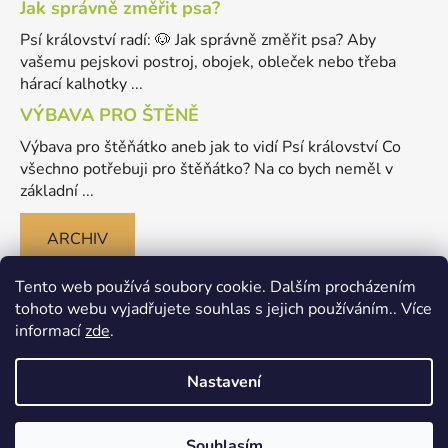
Jak správně změřit psa?
Psí království radí: 🐶 Jak správně změřit psa? Aby
vašemu pejskovi postroj, obojek, obleček nebo třeba
hárací kalhotky ...
VÝBAVA PRO ŠTĚNĚ
Výbava pro štěňátko aneb jak to vidí Psí království Co
všechno potřebuji pro štěňátko? Na co bych neměl v
základní ...
ARCHIV
Tento web používá soubory cookie. Dalším procházením
tohoto webu vyjadřujete souhlas s jejich používáním.. Více
informací
zde
.
Nastavení
Vytvořil Shoptet
Souhlasím