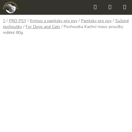
Přejít
Hledat
NÁKUP
na
KOŠÍK
obsah
Domů
/
PRO PSY
/
Krmivo a pamlsky pro psy
/
Pamlsky pro psy
/
Sušené
pochoutky
/
For Dogs and Cats
/
Pochoutka Kachní maso proužky
měkké 80g