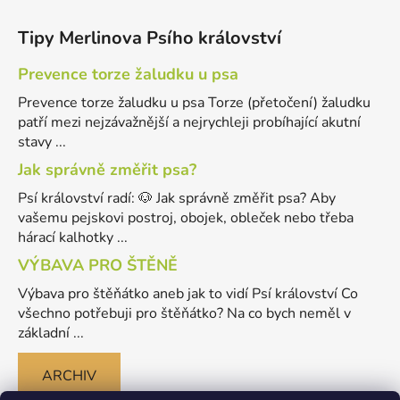
Tipy Merlinova Psího království
Prevence torze žaludku u psa
Prevence torze žaludku u psa Torze (přetočení) žaludku
patří mezi nejzávažnější a nejrychleji probíhající akutní
stavy ...
Jak správně změřit psa?
Psí království radí: 🐶 Jak správně změřit psa? Aby
vašemu pejskovi postroj, obojek, obleček nebo třeba
hárací kalhotky ...
VÝBAVA PRO ŠTĚNĚ
Výbava pro štěňátko aneb jak to vidí Psí království Co
všechno potřebuji pro štěňátko? Na co bych neměl v
základní ...
ARCHIV