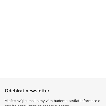
Z
á
Odebírat newsletter
p
a
Vložte svůj e-mail a my vám budeme zasílat informace o
t