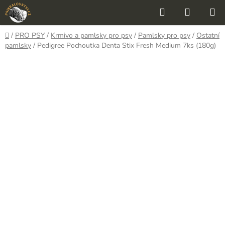
Přejít
Hledat
NÁKUP
na
KOŠÍK
obsah
Domů
/
PRO PSY
/
Krmivo a pamlsky pro psy
/
Pamlsky pro psy
/
Ostatní
pamlsky
/
Pedigree Pochoutka Denta Stix Fresh Medium 7ks (180g)