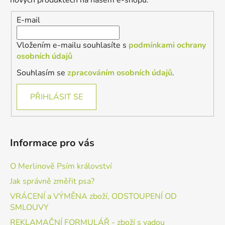
nových produktech na našem e-shopu.
í
E-mail
Vložením e-mailu souhlasíte s
podmínkami ochrany
osobních údajů
Souhlasím se
zpracováním osobních údajů
.
PŘIHLÁSIT SE
Informace pro vás
O Merlinově Psím království
Jak správně změřit psa?
VRÁCENÍ a VÝMĚNA zboží, ODSTOUPENÍ OD
SMLOUVY
REKLAMAČNÍ FORMULÁŘ - zboží s vadou