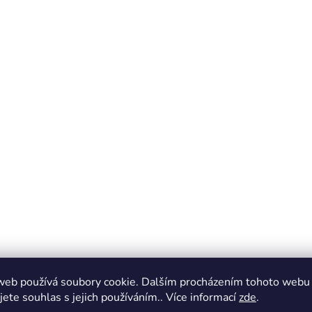
web používá soubory cookie. Dalším procházením tohoto webu
jete souhlas s jejich používáním.. Více informací
zde
.