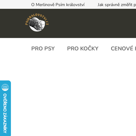
Přejít
O Merlinově Psím království
Jak správně změřit 
na
obsah
PRO PSY
PRO KOČKY
CENOVÉ 