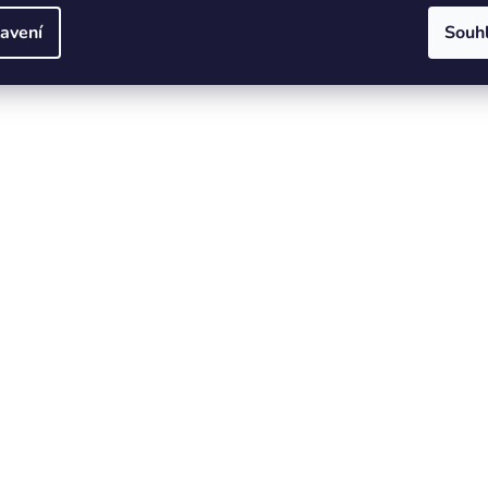
avení
Souh