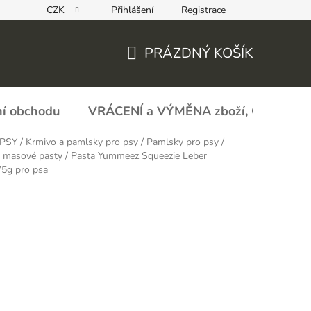
CZK
Přihlášení
Registrace
REKLAMAČNÍ FORMULÁŘ - zboží s vadou
Obchodní podmín
PRÁZDNÝ KOŠÍK
NÁKUPNÍ
KOŠÍK
í obchodu
VRÁCENÍ a VÝMĚNA zboží, ODSTOU
PSY
/
Krmivo a pamlsky pro psy
/
Pamlsky pro psy
/
 masové pasty
/
Pasta Yummeez Squeezie Leber
75g pro psa