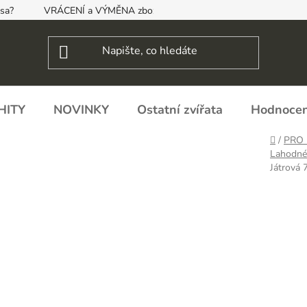
psa?
VRÁCENÍ a VÝMĚNA zboží, ODSTOUPENÍ OD SMLOUVY
HITY
NOVINKY
Ostatní zvířata
Hodnocen
Domů
/
PRO 
Lahodné
Játrová 