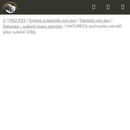
Přejít
Hledat
NÁKUP
na
KOŠÍK
obsah
Domů
/
PRO PSY
/
Krmivo a pamlsky pro psy
/
Pamlsky pro psy
/
Natureca - sušené maso pamlsky
/
NATURECA pochoutka Jehněčí
plíce sušené 100g