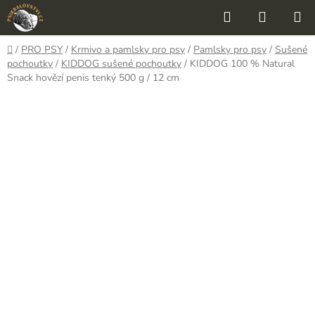
Přejít
Hledat
NÁKUP
na
KOŠÍK
obsah
Domů
/
PRO PSY
/
Krmivo a pamlsky pro psy
/
Pamlsky pro psy
/
Sušené
pochoutky
/
KIDDOG sušené pochoutky
/
KIDDOG 100 % Natural
Snack hovězí penis tenký 500 g / 12 cm