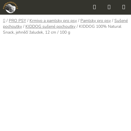
Přejít
Hledat
NÁKUP
na
KOŠÍK
obsah
Domů
/
PRO PSY
/
Krmivo a pamlsky pro psy
/
Pamlsky pro psy
/
Sušené
pochoutky
/
KIDDOG sušené pochoutky
/
KIDDOG 100% Natural
Snack, jehněčí žaludek, 12 cm / 100 g