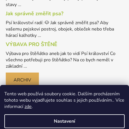
stavy ...
Jak správně změřit psa?
Psí království radí: 🐶 Jak správně změřit psa? Aby
vašemu pejskovi postroj, obojek, obleček nebo třeba
hárací kalhotky ...
VÝBAVA PRO ŠTĚNĚ
Výbava pro štěňátko aneb jak to vidí Psí království Co
všechno potřebuji pro štěňátko? Na co bych neměl v
základní ...
ARCHIV
Tento web používá soubory cookie. Dalším procházením
tohoto webu vyjadřujete souhlas s jejich používáním.. Více
informací
zde
.
Nastavení