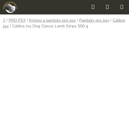
Přejít
Hledat
NÁKUP
na
KOŠÍK
obsah
Domů
/
PRO PSY
/
Krmivo a pamlsky pro psy
/
Pamlsky pro psy
/
Calibra
Joy
/
Calibra Joy Dog Classic Lamb Strips 500 g