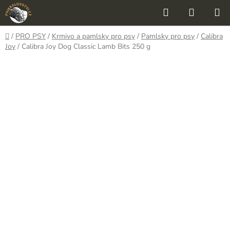
Přejít
Hledat
NÁKUP
na
KOŠÍK
obsah
Domů
/
PRO PSY
/
Krmivo a pamlsky pro psy
/
Pamlsky pro psy
/
Calibra
Joy
/
Calibra Joy Dog Classic Lamb Bits 250 g